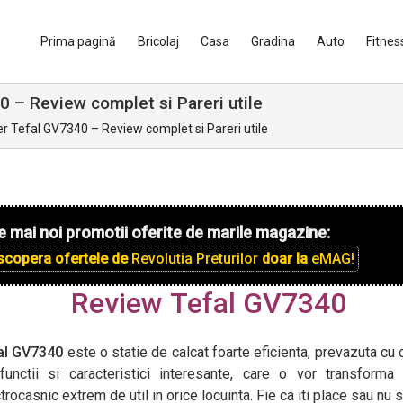
Prima pagină
Bricolaj
Casa
Gradina
Auto
Fitnes
0 – Review complet si Pareri utile
ler Tefal GV7340 – Review complet si Pareri utile
e mai noi promotii oferite de marile magazine:
scopera ofertele de
Revolutia Preturilor
doar la
eMAG!
Review Tefal GV7340
al GV7340
este o statie de calcat foarte eficienta, prevazuta cu 
functii si caracteristici interesante, care o vor transforma 
trocasnic extrem de util in orice locuinta. Fie ca iti place sau nu s