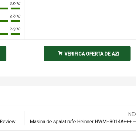
9.8/10
9.7/10
9.6/10
VERIFICA OFERTA DE AZI
Next
NE
Navigare
post:
Masina de tocat Heinner MG1500TA-BG – Review detaliat
M
în