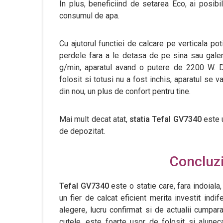
In plus, beneficiind de setarea Eco, ai posib
consumul de apa.
Cu ajutorul functiei de calcare pe verticala po
perdele fara a le detasa de pe sina sau galer
g/min, aparatul avand o putere de 2200 W. 
folosit si totusi nu a fost inchis, aparatul se 
din nou, un plus de confort pentru tine.
Mai mult decat atat,
statia Tefal GV7340
este 
de depozitat.
Concluzii
Tefal GV7340
este o statie care, fara indoiala
un fier de calcat eficient merita investit in
alegere, lucru confirmat si de actualii cumpar
cutele, este foarte usor de folosit si alunec