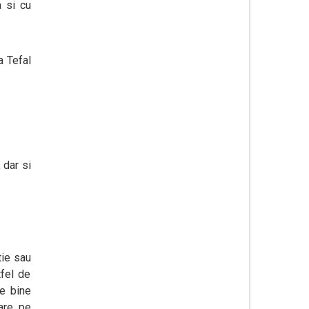
a si cu
 dar si
tie sau
tfel de
te bine
care pe