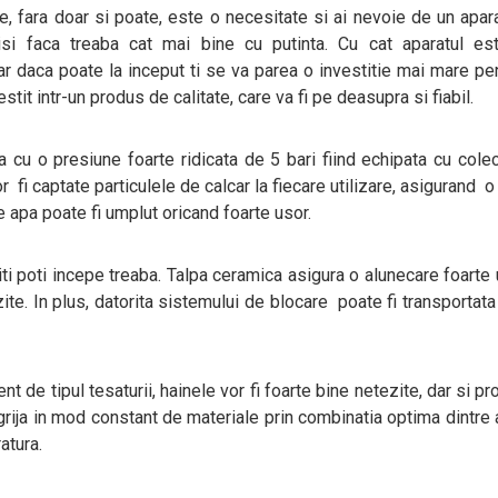
e, fara doar si poate, este o necesitate si ai nevoie de un apar
isi faca treaba cat mai bine cu putinta. Cu cat aparatul es
hiar daca poate la inceput ti se va parea o investitie mai mare pe
tit intr-un produs de calitate, care va fi pe deasupra si fiabil.
 cu o presiune foarte ridicata de 5 bari fiind echipata cu cole
vor fi captate particulele de calcar la fiecare utilizare, asigurand o
e apa poate fi umplut oricand foarte usor.
iti poti incepe treaba. Talpa ceramica asigura o alunecare foarte
te. In plus, datorita sistemului de blocare poate fi transportata
ent de tipul tesaturii, hainele vor fi foarte bine netezite, dar si pro
rija in mod constant de materiale prin combinatia optima dintre 
atura.