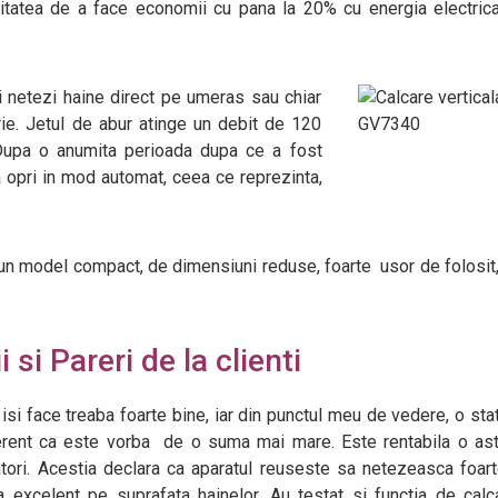
ilitatea de a face economii cu pana la 20% cu energia electric
ti netezi haine direct pe umeras sau chiar
ie. Jetul de abur atinge un debit de 120
Dupa o anumita perioada dupa ce a fost
va opri in mod automat, ceea ce reprezinta,
un model compact, de dimensiuni reduse, foarte usor de folosit,
 si Pareri de la clienti
, isi face treaba foarte bine, iar din punctul meu de vedere, o sta
diferent ca este vorba de o suma mai mare. Este rentabila o as
atori. Acestia declara ca aparatul reuseste sa netezeasca foar
a excelent pe suprafata hainelor. Au testat si functia de cal