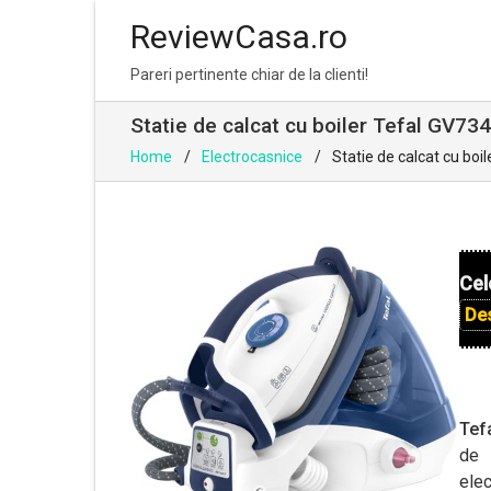
ReviewCasa.ro
Skip
Skip
Pareri pertinente chiar de la clienti!
to
to
navigation
content
Statie de calcat cu boiler Tefal GV734
Home
Electrocasnice
Statie de calcat cu boi
Cel
De
Tef
de 
elec