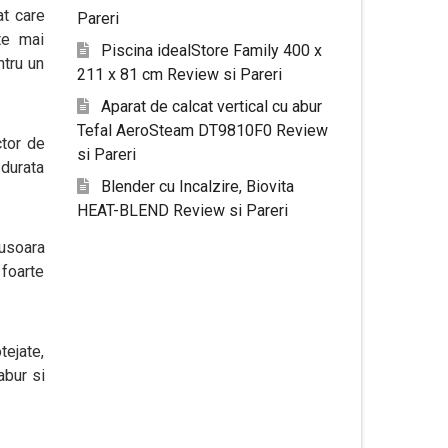
at care
Pareri
te mai
Piscina idealStore Family 400 x
ntru un
211 x 81 cm Review si Pareri
Aparat de calcat vertical cu abur
Tefal AeroSteam DT9810F0 Review
ctor de
si Pareri
 durata
Blender cu Incalzire, Biovita
HEAT-BLEND Review si Pareri
 usoara
 foarte
tejate,
abur si