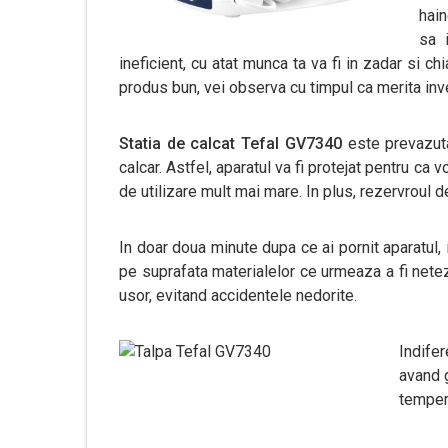
hain
sa 
ineficient, cu atat munca ta va fi in zadar si c
produs bun, vei observa cu timpul ca merita inves
Statia de calcat Tefal GV7340
este prevazuta
calcar. Astfel, aparatul va fi protejat pentru ca 
de utilizare mult mai mare. In plus, rezervroul d
In doar doua minute dupa ce ai pornit aparatul, 
pe suprafata materialelor ce urmeaza a fi netezi
usor, evitand accidentele nedorite.
Indifer
avand g
temper