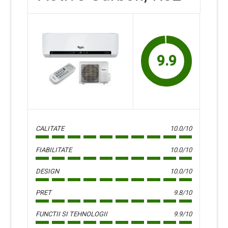
9.9
CALITATE
10.0/10
FIABILITATE
10.0/10
DESIGN
10.0/10
PRET
9.8/10
FUNCTII SI TEHNOLOGII
9.9/10