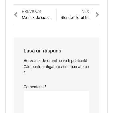
Previous
Next
PREVIOUS
NEXT
Navigare
post:
post:
Masina de cusut TOYOTA OEKAKI 50R – Review complet si Pareri utile
Blender Tefal Easy Soup BL8411 – Review complet si Pareri obiective
în
articole
Lasă un răspuns
Adresa ta de email nu va fi publicată.
Câmpurile obligatorii sunt marcate cu
*
Comentariu
*