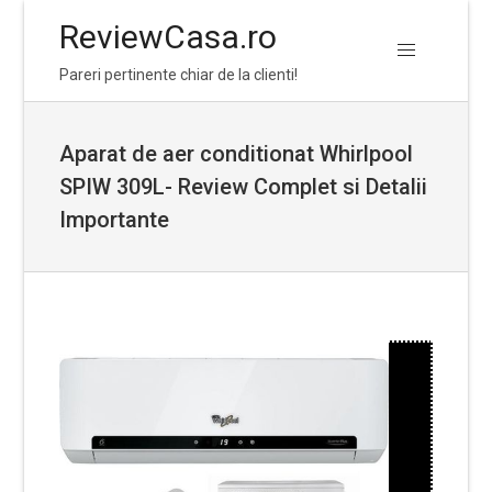
ReviewCasa.ro
Skip
Skip
Pareri pertinente chiar de la clienti!
to
to
navigation
content
Aparat de aer conditionat Whirlpool
SPIW 309L- Review Complet si Detalii
Importante