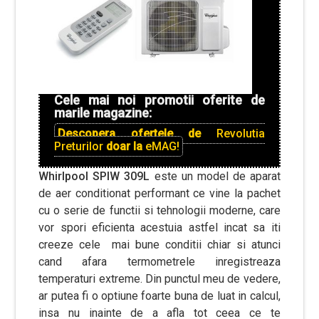
Cele mai noi promotii oferite de
marile magazine:
Descopera ofertele de
Revolutia
Preturilor
doar la
eMAG!
Whirlpool SPIW 309L
este un model de aparat
de aer conditionat performant ce vine la pachet
cu o serie de functii si tehnologii moderne, care
vor spori eficienta acestuia astfel incat sa iti
creeze cele mai bune conditii chiar si atunci
cand afara termometrele inregistreaza
temperaturi extreme. Din punctul meu de vedere,
ar putea fi o optiune foarte buna de luat in calcul,
insa nu inainte de a afla tot ceea ce te