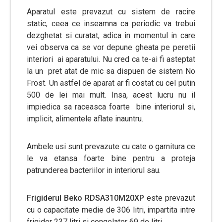
Aparatul este prevazut cu sistem de racire
static, ceea ce inseamna ca periodic va trebui
dezghetat si curatat, adica in momentul in care
vei observa ca se vor depune gheata pe peretii
interiori ai aparatului. Nu cred ca te-ai fi asteptat
la un pret atat de mic sa dispuen de sistem No
Frost. Un astfel de aparat ar fi costat cu cel putin
500 de lei mai mult. Insa, acest lucru nu il
impiedica sa raceasca foarte bine interiorul si,
implicit, alimentele aflate inauntru.
Ambele usi sunt prevazute cu cate o garnitura ce
le va etansa foarte bine pentru a proteja
patrunderea bacteriilor in interiorul sau.
Frigiderul Beko RDSA310M20XP
este prevazut
cu o capacitate medie de 306 litri, impartita intre
frigider 237 litri si congelator 69 de litri.