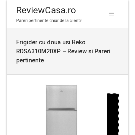
ReviewCasa.ro
Skip
Skip
Pareri pertinente chiar de la clienti!
to
to
navigation
content
Frigider cu doua usi Beko
RDSA310M20XP – Review si Pareri
pertinente