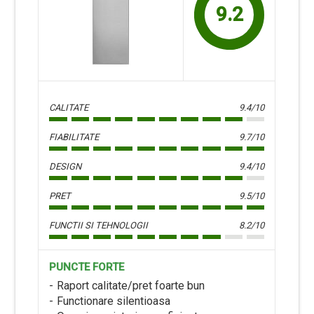
9.2
CALITATE
9.4/10
FIABILITATE
9.7/10
DESIGN
9.4/10
PRET
9.5/10
FUNCTII SI TEHNOLOGII
8.2/10
PUNCTE FORTE
Raport calitate/pret foarte bun
Functionare silentioasa