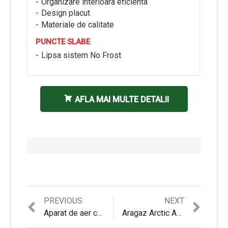
Organizare interioara eficienta
Design placut
Materiale de calitate
PUNCTE SLABE
Lipsa sistem No Frost
AFLA MAI MULTE DETALII
Previous
Next
PREVIOUS
NEXT
Navigare
post:
post:
Aparat de aer conditionat Star-Light ACM-12AR – Review si Sfaturi utile
Aragaz Arctic AGDG5611DTLB – Review Complet si Detalii Utile