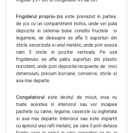
Frigiderul propriu-zis
este prevazut in partea
de jos cu un compartiment inchis, unde vei puta
depozita in celemai bune conditii fructele si
legumele, iar deasupra se afla 5 suporturi din
sticla securizata si unul metalic, unde poti aseza
cam 5 sticle in pozitie verticala. Pe usa
frigiderului se afla patru suporturi din plastic
rezistent, unde poti depozita recipiente de mici
dimensiuni, precum borcane, conserve, sticle si
asa mai departe.
Congelatorul
este destul de micut, insa cu
toate acestea in interiorul sau vor incapea
pachete cu carne, legume, caserole cu inghetata
si asa mai departe. Interiorul sau este impartit
cu ajutorul unui raft metalic, pe care il poti detasa
foarte usor in cazul in care consideri ca nu ai