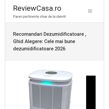
ReviewCasa.ro
Skip
Skip
Pareri pertinente chiar de la clienti!
to
to
navigation
content
Recomandari Dezumidificatoare ,
Ghid Alegere: Cele mai bune
dezumidificatoare 2026