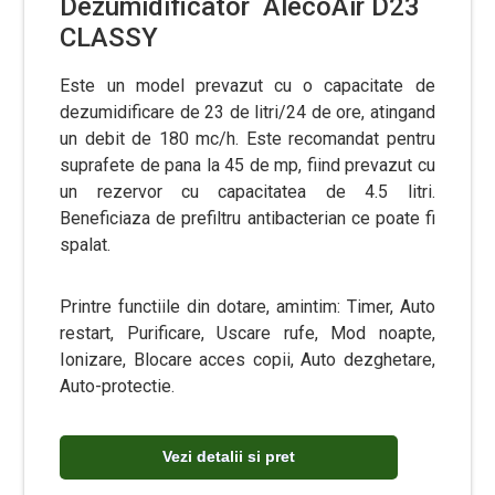
Dezumidificator AlecoAir D23
CLASSY
Este un model prevazut cu o capacitate de
dezumidificare de 23 de litri/24 de ore, atingand
un debit de 180 mc/h. Este recomandat pentru
suprafete de pana la 45 de mp, fiind prevazut cu
un rezervor cu capacitatea de 4.5 litri.
Beneficiaza de prefiltru antibacterian ce poate fi
spalat.
Printre functiile din dotare, amintim:
Timer,
Auto
restart,
Purificare,
Uscare rufe,
Mod noapte,
Ionizare,
Blocare acces copii,
Auto dezghetare,
Auto-protectie.
Vezi detalii si pret