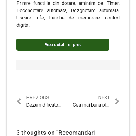
Printre functiile din dotare, amintim de: Timer,
Deconectare automata, Dezghetare automata,
Uscare rufe, Functie de memorare, control
digital.
Vezi detalii si pret
Previous
Next
PREVIOUS
NEXT
Navigare
post:
post:
Dezumidificator Trotec TTK32E – Review si Pareri pertinente
Cea mai buna plita cu gaz incorporabila 2026
în
articole
3 thoughts on “
Recomandari