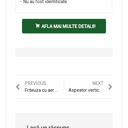
Nu au fost identificate
AFLA MAI MULTE DETALII!
Previous
Next
PREVIOUS
NEXT
Navigare
post:
post:
Friteuza cu aer cald Cosori Lite (Verde) CAF-LI401S-GEUR Review si Pareri pertinente
Aspirator vertical Bosch BBHF214R Review si Pareri utile
în
articole
Lasă un răspuns