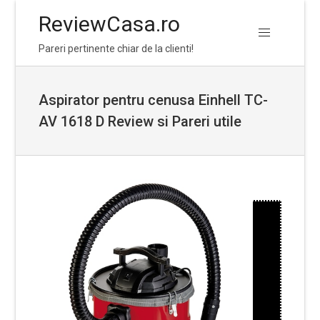
ReviewCasa.ro
Skip
Skip
Pareri pertinente chiar de la clienti!
to
to
navigation
content
Aspirator pentru cenusa Einhell TC-
AV 1618 D Review si Pareri utile