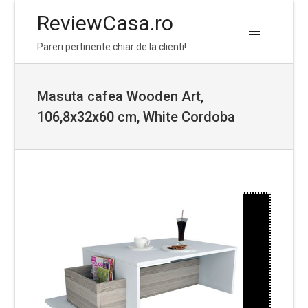
ReviewCasa.ro
Skip
Skip
Pareri pertinente chiar de la clienti!
to
to
navigation
content
Masuta cafea Wooden Art,
106,8x32x60 cm, White Cordoba