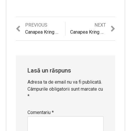
Previous
Next
PREVIOUS
NEXT
Navigare
post:
post:
Canapea Kring Sylvie cu 3 locuri, 2 reclinere si 3 trepte de confort, Gri – Review tehnic si Pareri utile
Canapea Kring Sylvie Air, piele ecologica air, Maro Roscat – Review detaliat si Sfaturi Utile
în
articole
Lasă un răspuns
Adresa ta de email nu va fi publicată.
Câmpurile obligatorii sunt marcate cu
*
Comentariu
*