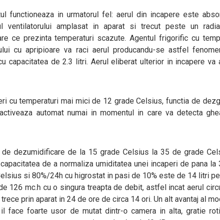
ul functioneaza in urmatorul fel: aerul din incapere este abso
rul ventilatorului amplasat in aparat si trecut peste un radi
are ce prezinta temperaturi scazute. Agentul frigorific cu temp
rului cu apripioare va raci aerul producandu-se astfel fenom
 capacitatea de 2.3 litri. Aerul eliberat ulterior in incapere va
peri cu temperaturi mai mici de 12 grade Celsius, functia de dez
 activeaza automat numai in momentul in care va detecta ghe
 de dezumidificare de la 15 grade Celsius la 35 de grade Cel
d capacitatea de a normaliza umiditatea unei incaperi de pana la
lsius si 80%/24h cu higrostat in pasi de 10% este de 14 litri pe
 126 mc.h cu o singura treapta de debit, astfel incat aerul circ
rece prin aparat in 24 de ore de circa 14 ori. Un alt avantaj al mo
 il face foarte usor de mutat dintr-o camera in alta, gratie rot