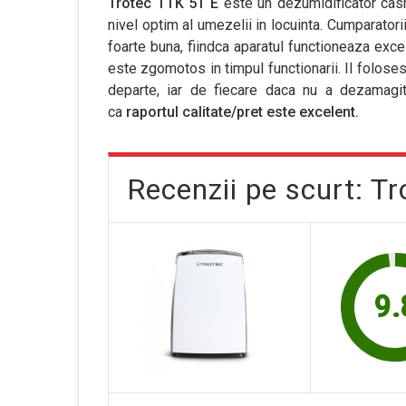
Trotec TTK 51 E
este un dezumidificator casn
nivel optim al umezelii in locuinta. Cumparator
foarte buna, fiindca aparatul functioneaza exce
este zgomotos in timpul functionarii. Il folosesc
departe, iar de fiecare daca nu a dezamagi
ca
raportul calitate/pret este excelent.
Recenzii pe scurt: T
9.