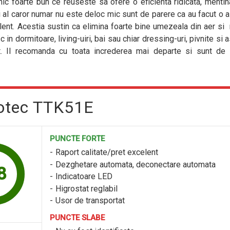
ic foarte bun ce reuseste sa ofere o eficienta ridicata, menti
ii al caror numar nu este deloc mic sunt de parere ca au facut o 
lent. Acestia sustin ca elimina foarte bine umezeala din aer si 
 in dormitoare, living-uiri, bai sau chiar dressing-uri, pivnite si 
t. Il recomanda cu toata increderea mai departe si sunt de 
rotec TTK51E
PUNCTE FORTE
Raport calitate/pret excelent
Dezghetare automata, deconectare automata
8
Indicatoare LED
Higrostat reglabil
Usor de transportat
PUNCTE SLABE