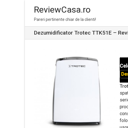
ReviewCasa.ro
Skip
Skip
Pareri pertinente chiar de la clienti!
to
to
navigation
content
Dezumidificator Trotec TTK51E – Revi
Cel
De
Tro
spat
seri
prod
con
folo
usor