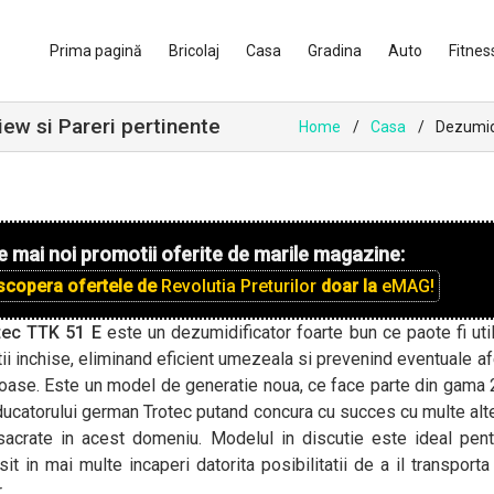
Prima pagină
Bricolaj
Casa
Gradina
Auto
Fitnes
ew si Pareri pertinente
Home
Casa
Dezumidi
e mai noi promotii oferite de marile magazine:
scopera ofertele de
Revolutia Preturilor
doar la
eMAG!
tec TTK 51 E
este un dezumidificator foarte bun ce paote fi util
ii inchise, eliminand eficient umezeala si prevenind eventuale af
oase. Este un model de generatie noua, ce face parte din gama
ucatorului german Trotec putand concura cu succes cu multe alt
sacrate in acest domeniu. Modelul in discutie este ideal pent
sit in mai multe incaperi datorita posibilitatii de a il transporta
.