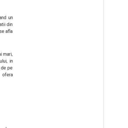
rand un
tii din
 se afla
i mari,
lui, in
r de pe
u ofera