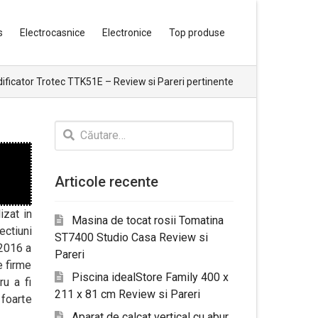
s
Electrocasnice
Electronice
Top produse
ficator Trotec TTK51E – Review si Pareri pertinente
Caută
după:
Articole recente
izat in
Masina de tocat rosii Tomatina
ectiuni
ST7400 Studio Casa Review si
 2016 a
Pareri
e firme
Piscina idealStore Family 400 x
ru a fi
211 x 81 cm Review si Pareri
 foarte
Aparat de calcat vertical cu abur