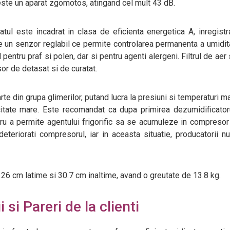
este un aparat zgomotos, atingand cel mult 43 dB.
atul este incadrat in clasa de eficienta energetica A, inregist
n senzor reglabil ce permite controlarea permanenta a umidita
il pentru praf si polen, dar si pentru agenti alergeni. Filtrul de aer
sor de detasat si de curatat.
rte din grupa glimerilor, putand lucra la presiuni si temperaturi ma
tate mare. Este recomandat ca dupa primirea dezumidificatoru
tru a permite agentului frigorific sa se acumuleze in compreso
 deteriorati compresorul, iar in aceasta situatie, producatorii n
26 cm latime si 30.7 cm inaltime, avand o greutate de 13.8 kg.
 si Pareri de la clienti