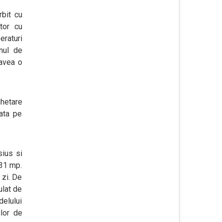
rbit cu
ator cu
eraturi
enul de
 avea o
ghetare
ata pe
sius si
 31 mp.
 zi. De
ulat de
delului
ilor de