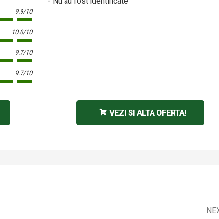
Nu au fost identificate
9.9/10
10.0/10
9.7/10
9.7/10
VEZI SI ALTA OFERTA!
Next
NE