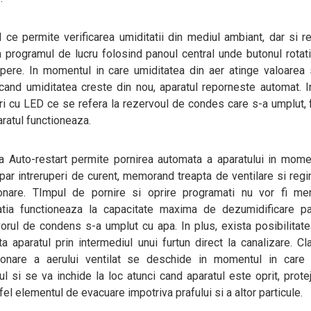
 ce permite verificarea umiditatii din mediul ambiant, dar si r
 programul de lucru folosind panoul central unde butonul rotat
apere. In momentul in care umiditatea din aer atinge valoarea 
cand umiditatea creste din nou, aparatul reporneste automat. I
ri cu LED ce se refera la rezervoul de condes care s-a umplut, 
ratul functioneaza.
a Auto-restart permite pornirea automata a aparatului in mome
par intreruperi de curent, memorand treapta de ventilare si reg
ionare. TImpul de pornire si oprire programati nu vor fi mem
latia functioneaza la capacitate maxima de dezumidificare p
orul de condens s-a umplut cu apa. In plus, exista posibilitat
a aparatul prin intermediul unui furtun direct la canalizare. C
tionare a aerului ventilat se deschide in momentul in care p
ul si se va inchide la loc atunci cand aparatul este oprit, prote
fel elementul de evacuare impotriva prafului si a altor particule.