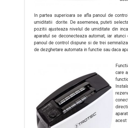
In partea superioara se afla panoul de control
umiditatii dorite. De asemenea, puteti selecta
pozitii ajusteaza nivelul de umiditate din inc
aparatul se deconecteaza automat, iar atunci 
panoul de control dispune si de trei semnaliza
de dezghetare automata in functie sau daca apa
Functi
care a
funct
Insta
rezerv
conect
direc
aparat
acest 