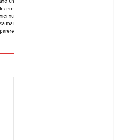
nand un
alegere
nici nu
asa mai
parere