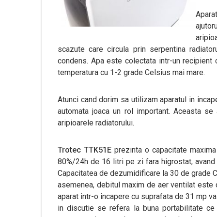
Aparat
ajuto
aripio
scazute care circula prin serpentina radiato
condens. Apa este colectata intr-un recipient cu
temperatura cu 1-2 grade Celsius mai mare.
Atunci cand dorim sa utilizam aparatul in inca
automata joaca un rol important. Aceasta se
aripioarele radiatorului.
Trotec TTK51E
prezinta o capacitate maxima
80%/24h de 16 litri pe zi fara higrostat, avan
Capacitatea de dezumidificare la 30 de grade Ce
asemenea, debitul maxim de aer ventilat este de
aparat intr-o incapere cu suprafata de 31 mp va t
in discutie se refera la buna portabilitate ce