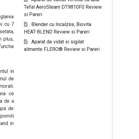
Tefal AeroSteam DT9810F0 Review
si Pareri
eglarea
iv cu 7
Blender cu Incalzire, Biovita
setata,
HEAT-BLEND Review si Pareri
n plus,
Aparat de vidat si sigilat
functia
alimente FLERO® Review si Pareri
ntul in
imul de
orati.
ana ce
ea de a
lapa de
orniti
jand in