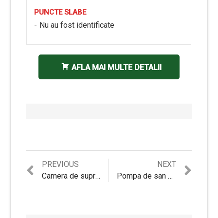
PUNCTE SLABE
Nu au fost identificate
AFLA MAI MULTE DETALII
Previous
Next
PREVIOUS
NEXT
Navigare
post:
post:
Camera de supraveghere WIFI BabyToy™ AG-D1 4MP Review si Pareri pertinente
Pompa de san electrica Doopser DPS-003 Premium Review si Pareri
în
articole