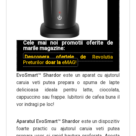
Cele mai noi promotii oferite de
marile magazine:
Descopera ofertele de
Revolutia
Preturilor
doar la
eMAG!
EvoSmart™ Shardor
este un aparat cu ajutorul
caruia veti putea prepara o spuma de lapte
delicioasa ideala pentru latte, ciocolata,
cappuccino sau frappe. Iubitorii de cafea buna il
vor indragi pe loc!
Aparatul EvoSmart™ Shardor
este un dispozitiv
foarte practic cu ajutorul caruia veti putea
prepara usor si rapid bautura preferata. Acesta