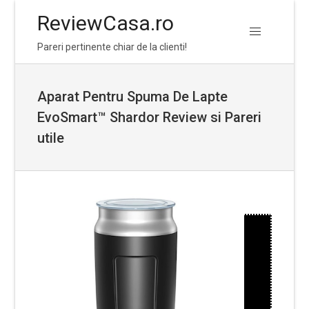
ReviewCasa.ro
Skip
Skip
Pareri pertinente chiar de la clienti!
to
to
navigation
content
Aparat Pentru Spuma De Lapte
EvoSmart™ Shardor Review si Pareri
utile