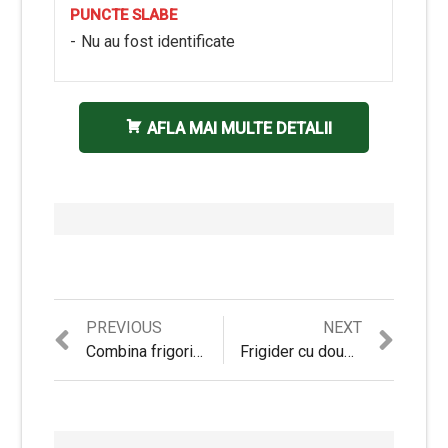
PUNCTE SLABE
Nu au fost identificate
AFLA MAI MULTE DETALII
Previous
Next
PREVIOUS
NEXT
Navigare
post:
post:
Combina frigorifica Bosch KGF56PI40, 480 l, No Frost, Clasa A+++, H193, Inox
Frigider cu doua usi Beko DN161220X cu sistem NeoFrost – Review complet si Pareri diverse
în
articole