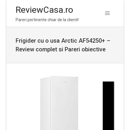
ReviewCasa.ro
Skip
Skip
Pareri pertinente chiar de la clienti!
to
to
navigation
content
Frigider cu o usa Arctic AF54250+ –
Review complet si Pareri obiective