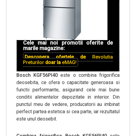
Cele mai noi promotii oferite de
marile magazine:
Descopera ofertele de
Revolutia
Preturilor
doar la
eMAG!
Bosch KGF56PI40
este o combina frigorifica
deosebita, ce ofera o capacitate generoasa si
functii performante, asigurand cele mai bune
conditii alimentelor depozitate in interior. Din
punctul meu de vedere, producatorii au imbinat
perfect partea estetica si cea parte, iar rezultatul
este unul deosebit.
Combina frigorifica Bosch KGF56PI40
este