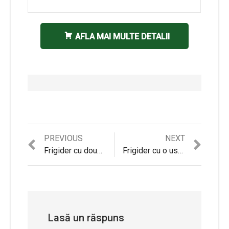
AFLA MAI MULTE DETALII
Previous
Next
PREVIOUS
NEXT
Navigare
post:
post:
Frigider cu doua usi Beko RDNE535E20DZM, 471 l, Clasa A+, H 193, NeoFrost, Gri Sidef
Frigider cu o usa Arctic AF54250+ – Review complet si Pareri obiective
în
articole
Lasă un răspuns