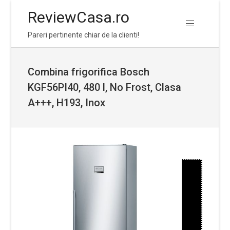
ReviewCasa.ro
Skip
Skip
Pareri pertinente chiar de la clienti!
to
to
navigation
content
Combina frigorifica Bosch
KGF56PI40, 480 l, No Frost, Clasa
A+++, H193, Inox