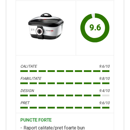
9.6
CALITATE
9.6/10
FIABILITATE
9.8/10
DESIGN
9.4/10
PRET
9.6/10
PUNCTE FORTE
Raport calitate/pret foarte bun