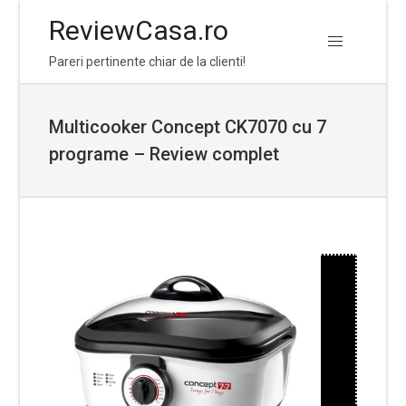
ReviewCasa.ro
Skip
Skip
Pareri pertinente chiar de la clienti!
to
to
navigation
content
Multicooker Concept CK7070 cu 7
programe – Review complet