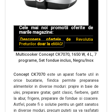
Cele mai noi promotii oferite de
marile magazine:
Descopera ofertele de
Revolutia
Preturilor
doar la
eMAG!
Multicooker Concept CK7070, 1650 W, 4 L, 7
programe, Set fondue inclus, Negru/Inox
Concept CK7070
este un aparat foarte util in
orice bucatarie, fiindca permite prepararea
alimentelor in diverse moduri: prajire in baie de
ulei, preparare gratar, gatit clasic, fierbere, gatit
la abur, frigere, preparare de fondue si coacere.
Astfel, poate fi o solutie pentru un gatit sanatos
in diverse moduri, precum puteti sa va rasfatati