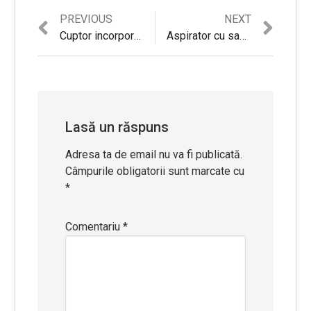
Previous
Next
PREVIOUS
NEXT
Navigare
post:
post:
Cuptor incorporabil Star-Light BOS-603TSS – Review si Recomandari
Aspirator cu sac Star-Light ASVS-730R – Review si Sfaturi utile
în
articole
Lasă un răspuns
Adresa ta de email nu va fi publicată.
Câmpurile obligatorii sunt marcate cu
*
Comentariu
*