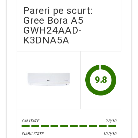
Pareri pe scurt:
Gree Bora A5
GWH24AAD-
K3DNA5A
9.8
CALITATE
9.8/10
FIABILITATE
10.0/10