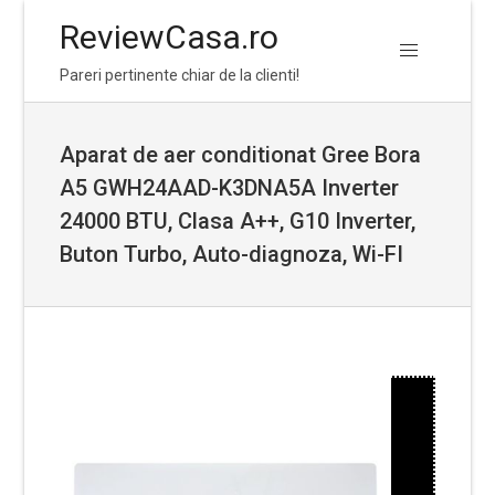
ReviewCasa.ro
Skip
Skip
Pareri pertinente chiar de la clienti!
to
to
navigation
content
Aparat de aer conditionat Gree Bora
A5 GWH24AAD-K3DNA5A Inverter
24000 BTU, Clasa A++, G10 Inverter,
Buton Turbo, Auto-diagnoza, Wi-FI