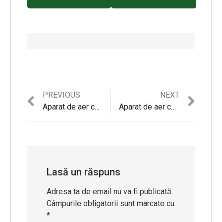
Previous
Next
PREVIOUS
NEXT
Navigare
post:
post:
Aparat de aer conditionat Heinner HAC-12CWF-SL Inverter, 12000 BTU, Clasa A++, Wi-Fi Control, Filtru High Density, Display LCD, Auto Restart, Autodiagnoza, Argintiu lucios
Aparat de aer conditionat Fujitsu ASYG12LLCC , inverter, 12000 btu, clasa A++, Timer 24 ore
în
articole
Lasă un răspuns
Adresa ta de email nu va fi publicată.
Câmpurile obligatorii sunt marcate cu
*