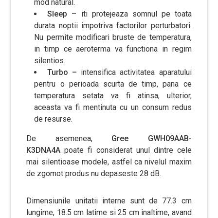
mod natural.
Sleep –
iti protejeaza somnul pe toata
durata noptii impotriva factorilor perturbatori.
Nu permite modificari bruste de temperatura,
in timp ce aeroterma va functiona in regim
silentios.
Turbo –
intensifica activitatea aparatului
pentru o perioada scurta de timp, pana ce
temperatura setata va fi atinsa, ulterior,
aceasta va fi mentinuta cu un consum redus
de resurse.
De asemenea,
Gree GWH09AAB-
K3DNA4A
poate fi considerat unul dintre cele
mai silentioase modele, astfel ca nivelul maxim
de zgomot produs nu depaseste 28 dB.
Dimensiunile unitatii interne sunt de 77.3 cm
lungime, 18.5 cm latime si 25 cm inaltime, avand