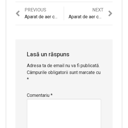
Previous
Next
PREVIOUS
NEXT
Navigare
post:
post:
Aparat de aer conditionat Gree Bora GRS-121EI/JBR1-N3, 12000 btu, inverter, clasa A++, refrigerant R-32, Cold Plasma, WiFi ready
Aparat de aer conditionat Gree Viola, GWH09RA-K3DNA3H 9000 btu, inverter, clasa A++, refrigerant R-410A, Cold Plasma, controler WiFi inclus
în
articole
Lasă un răspuns
Adresa ta de email nu va fi publicată.
Câmpurile obligatorii sunt marcate cu
*
Comentariu
*