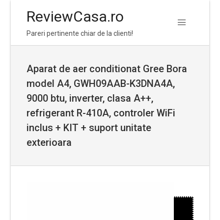
ReviewCasa.ro
Skip
Skip
Pareri pertinente chiar de la clienti!
to
to
navigation
content
Aparat de aer conditionat Gree Bora
model A4, GWH09AAB-K3DNA4A,
9000 btu, inverter, clasa A++,
refrigerant R-410A, controler WiFi
inclus + KIT + suport unitate
exterioara