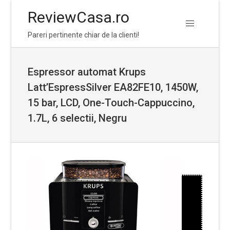
ReviewCasa.ro
Skip
Skip
Pareri pertinente chiar de la clienti!
to
to
navigation
content
Espressor automat Krups
Latt’EspressSilver EA82FE10, 1450W,
15 bar, LCD, One-Touch-Cappuccino,
1.7L, 6 selectii, Negru