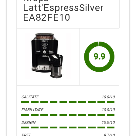
Latt'EspressSilver
EA82FE10
9.9
CALITATE
10.0/10
FIABILITATE
10.0/10
DESIGN
10.0/10
PRET
9.7/10