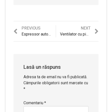
Previous
Next
PREVIOUS
NEXT
Navigare
post:
post:
Espressor automat Krups Latt’Espress EA829P10, 1450W, 15 bar, LCD, One-Touch-Cappuccino, 1.7L, 7 selectii, Negru
Ventilator cu picior Heinner HXSF-16RD, 55W, 40 cm diametru, telecomanda, temporizator, functie oscilare, 3 trepte de viteza, Negru/Rosu
în
articole
Lasă un răspuns
Adresa ta de email nu va fi publicată.
Câmpurile obligatorii sunt marcate cu
*
Comentariu
*