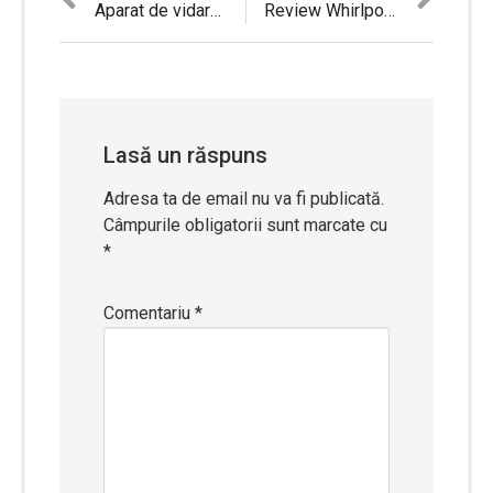
Navigare
post:
post:
Aparat de vidare FoodSaver FFS006X-01 – Review detaliat si Pareri
Review Whirlpool AKP 7460 – cuptor electric incorporabil
în
articole
Lasă un răspuns
Adresa ta de email nu va fi publicată.
Câmpurile obligatorii sunt marcate cu
*
Comentariu
*