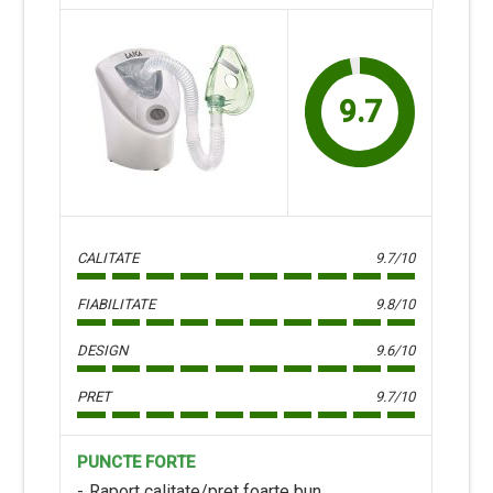
9.7
CALITATE
9.7/10
FIABILITATE
9.8/10
DESIGN
9.6/10
PRET
9.7/10
PUNCTE FORTE
Raport calitate/pret foarte bun