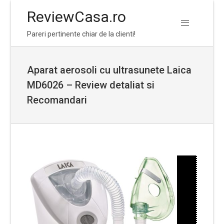
ReviewCasa.ro
Skip
Skip
Pareri pertinente chiar de la clienti!
to
to
navigation
content
Aparat aerosoli cu ultrasunete Laica
MD6026 – Review detaliat si
Recomandari