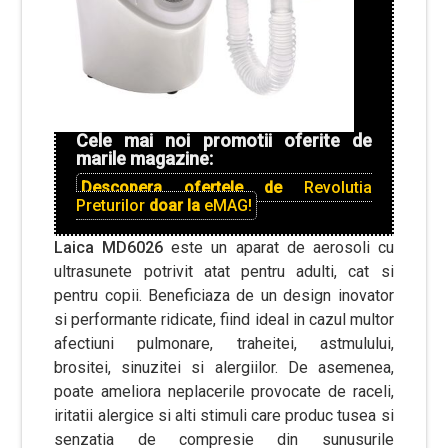
Cele mai noi promotii oferite de
marile magazine:
Descopera ofertele de
Revolutia
Preturilor
doar la
eMAG!
Laica MD6026
este un aparat de aerosoli cu
ultrasunete potrivit atat pentru adulti, cat si
pentru copii. Beneficiaza de un design inovator
si performante ridicate, fiind ideal in cazul multor
afectiuni pulmonare, traheitei, astmulului,
brositei, sinuzitei si alergiilor. De asemenea,
poate ameliora neplacerile provocate de raceli,
iritatii alergice si alti stimuli care produc tusea si
senzatia de compresie din sunusurile