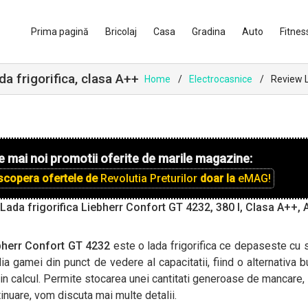
Prima pagină
Bricolaj
Casa
Gradina
Auto
Fitnes
a frigorifica, clasa A++
Home
Electrocasnice
Review L
e mai noi promotii oferite de marile magazine:
scopera ofertele de
Revolutia Preturilor
doar la
eMAG!
Lada frigorifica Liebherr Confort GT 4232, 380 l, Clasa A++, 
bherr Confort GT 4232
este o lada frigorifica ce depaseste cu
a gamei din punct de vedere al capacitatii, fiind o alternativa 
 in calcul. Permite stocarea unei cantitati generoase de mancare, 
inuare, vom discuta mai multe detalii.