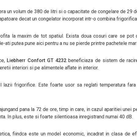
era un volum de 380 de litri si o capacitate de congelare de 29 d
capatoare decat un congelator incorporat intr-o combina frigorifica
rofita la maxim de tot spatiul. Exista doua cosuri care se pot
le-ati putea pune aici pentru a nu se pierde printre pachetele mari
ice,
Liebherr Confort GT 4232
beneficiaza de sistem de racir
ii interiori si pe alimentele aflate in interior.
 lazii frigorifice. Este foarte usor sa reglati temperatura fara
jungand pana la 72 de ore, timp in care, in cazul aparitiei unei 
a. In plus, este si foarte silentioasa inregistrand numai 40 dB.
etica, fiindca este un model economic, incadrat in clasa de ef