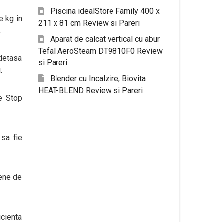
Piscina idealStore Family 400 x
e kg in
211 x 81 cm Review si Pareri
.
Aparat de calcat vertical cu abur
Tefal AeroSteam DT9810F0 Review
 detasa
si Pareri
.
Blender cu Incalzire, Biovita
HEAT-BLEND Review si Pareri
e Stop
 sa fie
pene de
icienta