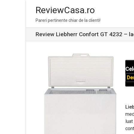
ReviewCasa.ro
Skip
Skip
Pareri pertinente chiar de la clienti!
to
to
navigation
content
Review Liebherr Confort GT 4232 – lad
Cel
De
Lie
medi
luat
cont