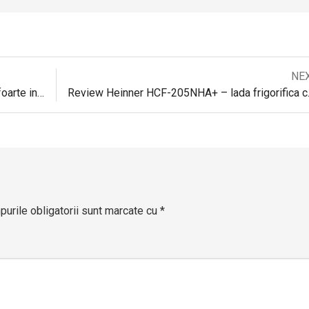
Next
NE
Navigare
post:
Review Beko HS147520 – lada frigorifica foarte incapatoare
Review Heinner H
în
articole
urile obligatorii sunt marcate cu
*