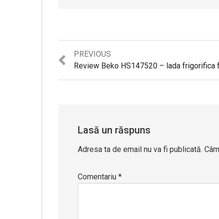
Previous
PREVIOUS
post:
Lasă un răspuns
Adresa ta de email nu va fi publicată.
Câmp
Comentariu
*