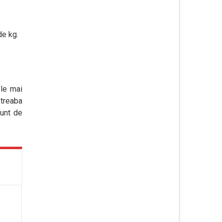
de kg.
ele mai
 treaba
Sunt de