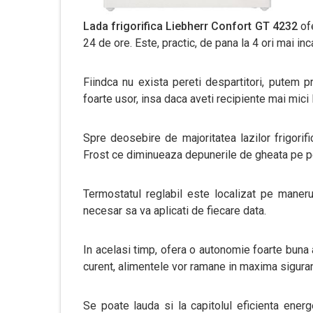
Lada frigorifica Liebherr Confort GT 4232
of
24 de ore. Este, practic, de pana la 4 ori mai in
Fiindca nu exista pereti despartitori, putem p
foarte usor, insa daca aveti recipiente mai mici 
Spre deosebire de majoritatea lazilor frigorif
Frost ce diminueaza depunerile de gheata pe peret
Termostatul reglabil este localizat pe manerul
necesar sa va aplicati de fiecare data.
In acelasi timp, ofera o autonomie foarte buna a
curent, alimentele vor ramane in maxima sigurant
Se poate lauda si la capitolul eficienta energ