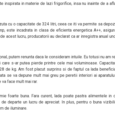
te inspirata in materie de lazi frigorifice, insa nu inainte de a afl
uta cu o capacitate de 324 litri, ceea ce iti va permite sa depoz
mp, este incadrata in clasa de eficienta energetica A++, asigu
 acest lucru, producatorii au declarat ca ar inregistra anual un
tional, putem renunta daca le consideram intuile. Eu totusi nu am r
i care s-ar putea pierde printre cele mai voluminoase. Capacit
28 de kg. Am fost placut surprins si de faptul ca lada benefic
a se va depune mult mai greu pe peretii interiori ai aparatulu
 va face mult mai rar.
e foarte buna. Fara curent, lada poate pastra alimentele in 
de departe un lucru de apreciat. In plus, pentru o buna vizibili
em de iluminare.