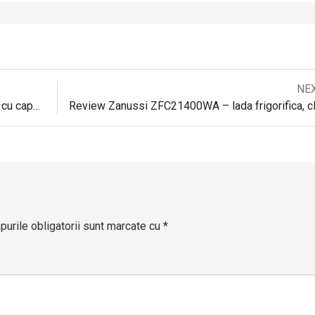
Next
NE
Navigare
post:
Review Liebherr GT 2632 – lada frigorifica cu capacitatea de 237 litri
în
articole
urile obligatorii sunt marcate cu
*