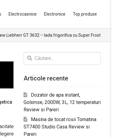
s
Electrocasnice
Electronice
Top produse
ew Liebherr GT 3632 – lada frigorifica cu Super Frost
Caută
după:
Articole recente
Dozator de apa instant,
getica
Golxmse, 2000W, 3L, 12 temperaturi
Review si Pareri
Masina de tocat rosii Tomatina
acitate
ST7400 Studio Casa Review si
legere
Pareri