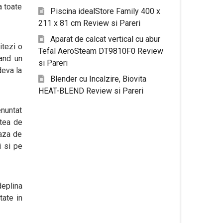
a toate
Piscina idealStore Family 400 x
211 x 81 cm Review si Pareri
Aparat de calcat vertical cu abur
itezi o
Tefal AeroSteam DT9810F0 Review
rand un
si Pareri
deva la
Blender cu Incalzire, Biovita
HEAT-BLEND Review si Pareri
enuntat
atea de
iaza de
i si pe
deplina
tate in