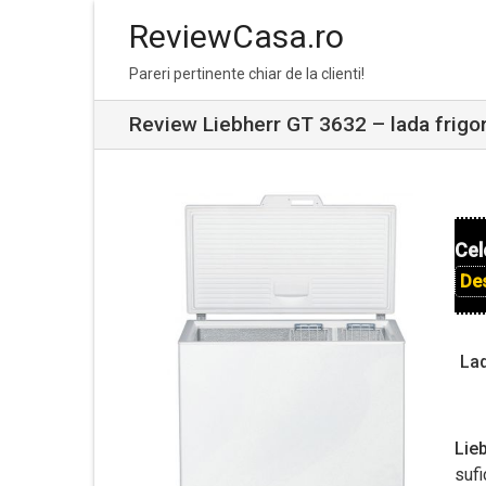
ReviewCasa.ro
Skip
Skip
Pareri pertinente chiar de la clienti!
to
to
navigation
content
Review Liebherr GT 3632 – lada frigor
Cel
De
Lad
Lie
suf