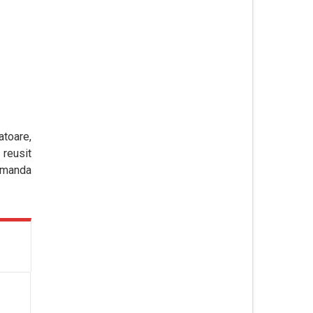
atoare,
 reusit
comanda