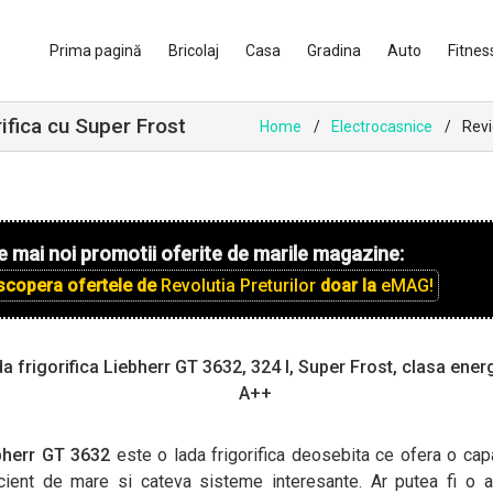
Prima pagină
Bricolaj
Casa
Gradina
Auto
Fitnes
ifica cu Super Frost
Home
Electrocasnice
Revi
e mai noi promotii oferite de marile magazine:
scopera ofertele de
Revolutia Preturilor
doar la
eMAG!
a frigorifica Liebherr GT 3632, 324 l, Super Frost, clasa ener
A++
bherr GT 3632
este o lada frigorifica deosebita ce ofera o cap
icient de mare si cateva sisteme interesante. Ar putea fi o a