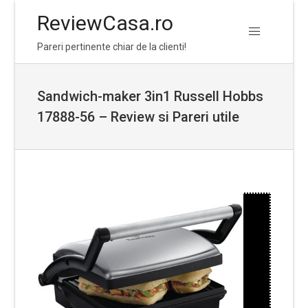
ReviewCasa.ro
Skip
Skip
Pareri pertinente chiar de la clienti!
to
to
navigation
content
Sandwich-maker 3in1 Russell Hobbs
17888-56 – Review si Pareri utile