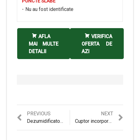
PUNCTE SLABE
Nu au fost identificate
AFLA
VERIFICA
MAI MULTE
OFERTA DE
DETALII
AZI
Previous
Next
PREVIOUS
NEXT
Navigare
post:
post:
Dezumidificator TESY DHF 10 CEL – Review si Recomandari
Cuptor incorporabil Star-Light BOS-607TDSS – Review si Pareri obiective
în