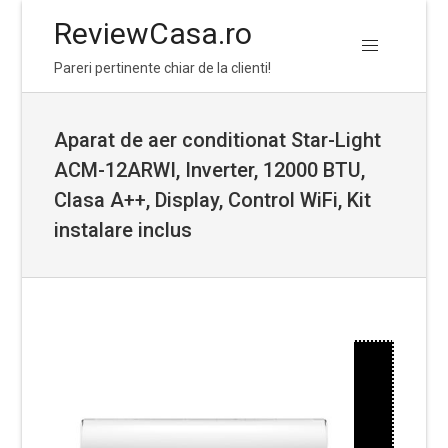
ReviewCasa.ro
Skip
Skip
Pareri pertinente chiar de la clienti!
to
to
navigation
content
Aparat de aer conditionat Star-Light
ACM-12ARWI, Inverter, 12000 BTU,
Clasa A++, Display, Control WiFi, Kit
instalare inclus