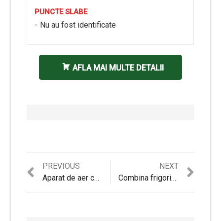
PUNCTE SLABE
Nu au fost identificate
AFLA MAI MULTE DETALII
Previous
Next
PREVIOUS
NEXT
Navigare
post:
post:
Aparat de aer conditionat Star-Light ACM-09ARWI, Inverter, 9000 BTU, Clasa A++, Display, Control WiFi, Kit instalare inclus
Combina frigorifica ARCTIC AK60355NFEMT+, 321l, No Frost, A+
în
articole