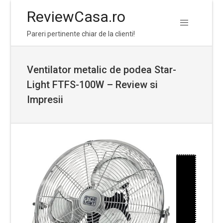
ReviewCasa.ro
Skip
Skip
Pareri pertinente chiar de la clienti!
to
to
navigation
content
Ventilator metalic de podea Star-
Light FTFS-100W – Review si
Impresii