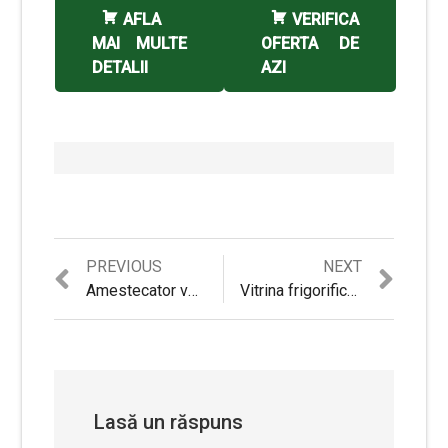
AFLA
VERIFICA
MAI MULTE
OFERTA DE
DETALII
AZI
Previous
Next
PREVIOUS
NEXT
Navigare
post:
post:
Amestecator vopsea/mortar Steinhaus PRO-MX1400, 1400W, viteza variabila
Vitrina frigorifica Arctic V 296 – Review si Recomandari
în
articole
Lasă un răspuns