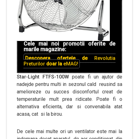
Cele mai noi promotii oferite de
marile magazine:
Descopera ofertele de
Revolutia
Preturilor
doar la
eMAG!
Star-Light FTFS-100W
poate fi un ajutor de
nadejde pentru multi in sezonul cald reusind sa
amelioreze cu succes disconfortul creat de
temperaturile mult prea ridicate. Poate fi o
alternativa eficienta, dar si convenabila atat
acasa, cat si la birou.
De cele mai multe ori un ventilator este mai la
indemana decat aparatul de aer conditionat, din