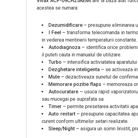
Vivax ACP-09CH25AEMI
are la baza atat funct
acestea se numara:
Dezumidificare –
presupune eliminarea u
I Feel –
transforma telecomanda in termo
in vederea mentinerii temperaturii constante.
Autodiagnoza –
identifica orice problem
il puteti cauta in manualul de utilizare.
Turbo –
intensifica activiatatea aparatulu
Dezghetare inteligenta –
se activeaza in
Mute –
dezactiveaza sunetul de confirma
Memorare pozitie flaps –
memoreaza orie
Autocuratare –
usuca rapid vaporizatorul
sau mucegai pe suprafata sa.
Timer –
permite presetarea activitatii apar
Auto restart –
presupune capacitatea apar
curent conform ultimelor setari realizate.
Sleep/Night –
asigura un somn linistit, p