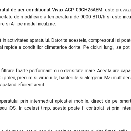
ratul de aer conditionat Vivax ACP-09CH25AEMI
este prevazu
citate de modificare a temperaturii de 9000 BTU/h si este inca
re si A+ pe modul incalzire.
 in activitatea aparatului. Datorita acesteia, compresorul isi poat
i rapide a conditiilor climaterice dorite. Pe cicluri lungi, se pot
filtrare foarte performant, cu o densitate mare. Acesta are capa
si polen, precum si virusurile, bacteriile si alergenii. Mai mult deca
spatand eficient aerul.
paratului prin intermediul aplcatiei mobile, direct de pe sma
u iOS. In acelasi timp, acesta poate fi controlat si prin inte