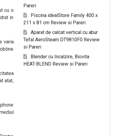
Pareri
t cu o
Piscina idealStore Family 400 x
drat in
211 x 81 cm Review si Pareri
Aparat de calcat vertical cu abur
Tefal AeroSteam DT9810F0 Review
e varia
si Pareri
 obtine
Blender cu Incalzire, Biovita
HEAT-BLEND Review si Pareri
citatea
t atat,
rtphone
rmediul