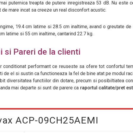
mai puternica treapta de putere inregistreaza 53 dB. Nu este 
t de mare incat sa creeze un real disconfort acustic.
ungime, 19.4 cm latime si 28.5 cm inaltime, avand o greutate de 
 latime si 55 cm inaltime, cantarind 22.7 kg.
 si Pareri de la clienti
r conditionat performant ce reuseste sa ofere tot confortul te
ti de el si sustin ca functioneaza la fel de bine atat pe modul raci
 diversitatea functiilor din dotare, precum si posibiltiatea cont
omanda mai departe si sunt de parere ca
raportul calitate/pret es
 Vivax ACP-09CH25AEMI