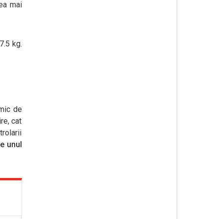
cea mai
7.5 kg.
rmic de
re, cat
rolarii
te unul