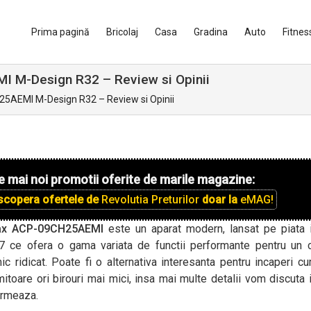
Prima pagină
Bricolaj
Casa
Gradina
Auto
Fitnes
I M-Design R32 – Review si Opinii
25AEMI M-Design R32 – Review si Opinii
e mai noi promotii oferite de marile magazine:
scopera ofertele de
Revolutia Preturilor
doar la
eMAG!
ax ACP-09CH25AEMI
este un aparat modern, lansat pe piata 
7 ce ofera o gama variata de functii performante pentru un c
ic ridicat. Poate fi o alternativa interesanta pentru incaperi cu
itoare ori birouri mai mici, insa mai multe detalii vom discuta 
urmeaza.