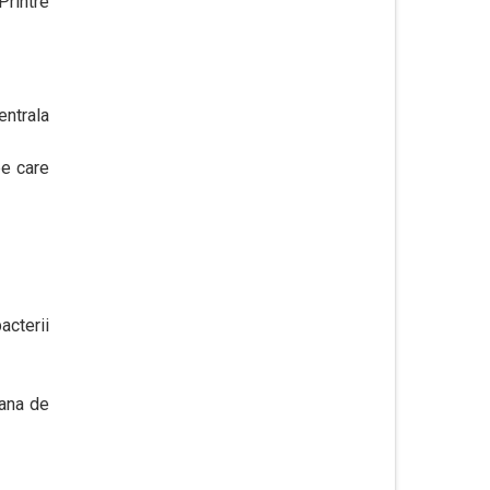
Printre
entrala
pe care
acterii
pana de