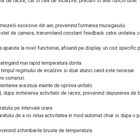
ia de racire, cat si cea de incalzire, precum si alte functii utile. 
mezelii excesive din aer, prevenind formarea mucegaiului.
stat de camera, transmitand constant feedback catre unitatea c
a aparuta la nivel functional, afisand pe display un cod specific 
i atingand mai rapid temperatura dorita.
 timpul regimului de incalzire si doar atunci cand este necesar.
re comenzi.
ntarea acestuia inainte de oprirea unitatii.
, dupa incheierea activitatii de racire, prevenind depunerea de b
atului pe intervale orare.
atului de a isi relua activitatea in mod automat chiar si dupa o 
revenind schimbarile bruste de temperatura.