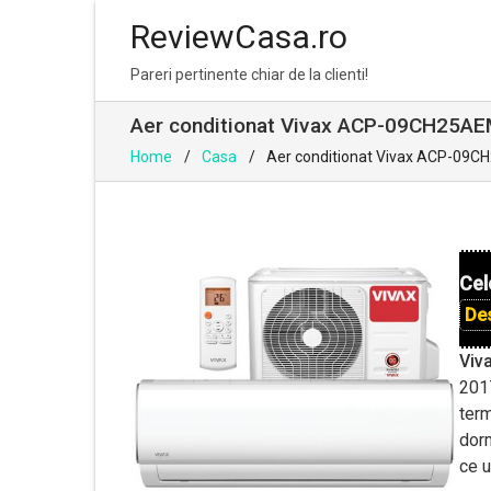
ReviewCasa.ro
Skip
Skip
Pareri pertinente chiar de la clienti!
to
to
navigation
content
Aer conditionat Vivax ACP-09CH25AEM
Home
Casa
Aer conditionat Vivax ACP-09CH
Cel
De
Viv
201
term
dorm
ce 