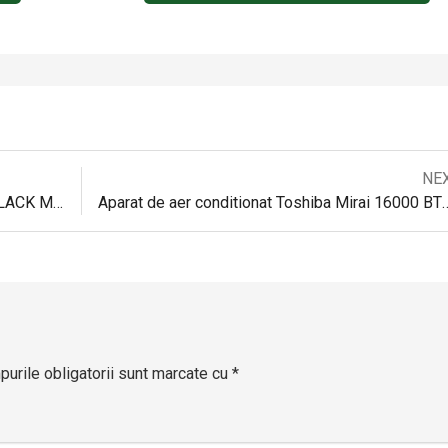
Next
NE
Navigare
post:
Aer conditionat Vivax ACP-12CH35AEVI BLACK MIRROR – Review si Impresii
Aparat de aer conditionat Toshiba Mirai 16000 BTU cu Fi
în
articole
urile obligatorii sunt marcate cu
*