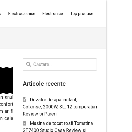
s
Electrocasnice
Electronice
Top produse
Caută
după:
Articole recente
in anul
Dozator de apa instant,
onfort
Golxmse, 2000W, 3L, 12 temperaturi
m ar fi
Review si Pareri
in cele
Masina de tocat rosii Tomatina
ST7400 Studio Casa Review si